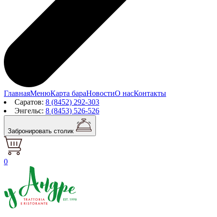
Главная
Меню
Карта бара
Новости
О нас
Контакты
Саратов:
8 (8452) 292-303
Энгельс:
8 (8453) 526-526
Забронировать столик
0